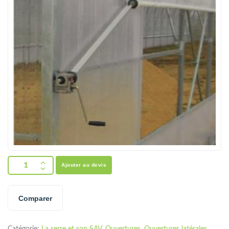
Ajouter au devis
Comparer
Catégorie:
La serre et son SAV
,
Ouvertures
,
Ouvertures latérales
,