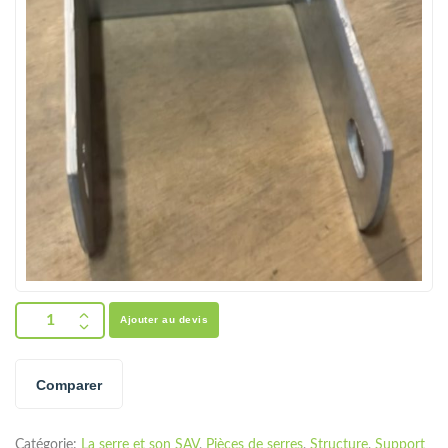
Ajouter au devis
Comparer
Catégorie:
La serre et son SAV
,
Pièces de serres
,
Structure
,
Support