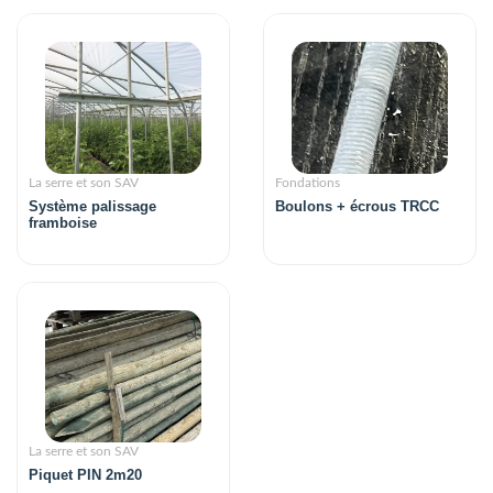
La serre et son SAV
Fondations
Système palissage
Boulons + écrous TRCC
framboise
La serre et son SAV
Piquet PIN 2m20