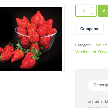
Aj
Comparer
Catégorie:
Fraisiers
Variétés Très Préco
Descrip
Le fraisier
L