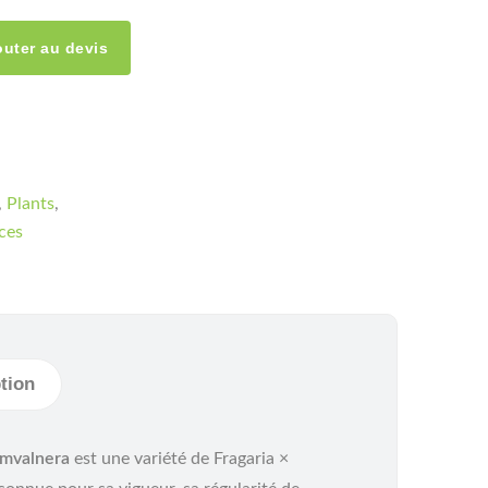
outer au devis
,
Plants
,
ces
tion
imvalnera
est une variété de Fragaria ×