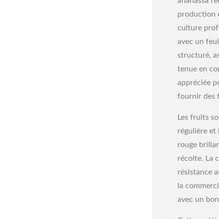
ananassa rec
production 
culture prof
avec un feui
structuré, a
tenue en con
appréciée po
fournir des 
Les fruits s
régulière et
rouge brilla
récolte. La 
résistance a
la commercia
avec un bon