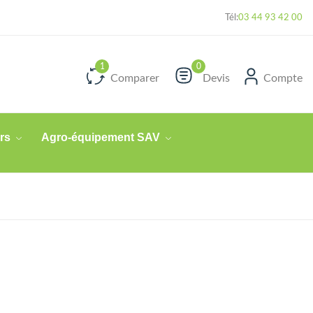
Flash Technique n°30 - Les assemblages de plantes aide à la défense
Tél:
03 44 93 42 00
de la plante !
0
Comparer
Devis
Compte
rs
Agro-équipement SAV