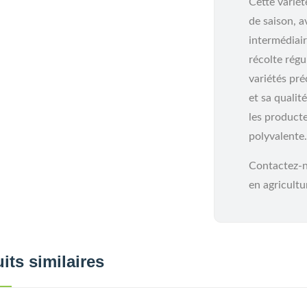
Cette variét
de saison, 
intermédiair
récolte rég
variétés pré
et sa qualit
les producte
polyvalente.
Contactez-no
en agricultu
its similaires