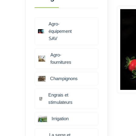
Agro-
équipement
SAV
Agro-
fournitures
Champignons
Engrais et
stimulateurs
Irrigation
La serre et