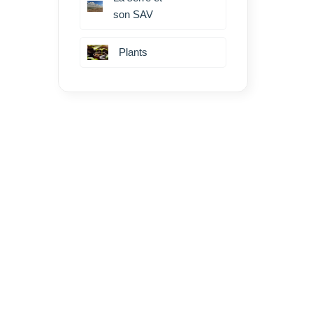
son SAV
Plants