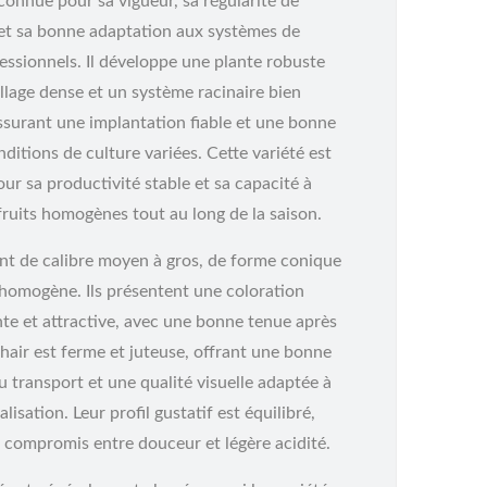
onnue pour sa vigueur, sa régularité de
et sa bonne adaptation aux systèmes de
essionnels. Il développe une plante robuste
llage dense et un système racinaire bien
ssurant une implantation fiable et une bonne
ditions de culture variées. Cette variété est
ur sa productivité stable et sa capacité à
fruits homogènes tout au long de la saison.
ont de calibre moyen à gros, de forme conique
 homogène. Ils présentent une coloration
nte et attractive, avec une bonne tenue après
chair est ferme et juteuse, offrant une bonne
u transport et une qualité visuelle adaptée à
lisation. Leur profil gustatif est équilibré,
 compromis entre douceur et légère acidité.