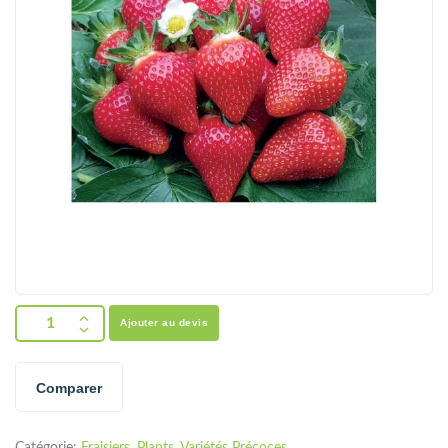
Ajouter au devis
Comparer
Catégorie:
Fraisiers
,
Plants
,
Variétés Précoces